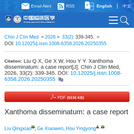
|
Email Alert
RSS
English
中文
Chin J Clin Med
>
2026
>
33(2)
: 339-345.
>
DOI:
10.12025/j.issn.1008-6358.2026.20250355
Liu Q X, Ge X W, Hou Y Y. Xanthoma
Citation:
disseminatum: a case report[J]. Chin J Clin Med,
2026, 33(2): 339-345.
DOI:
10.12025/j.issn.1008-
6358.2026.20250355
PDF
(5036 KB)
Xanthoma disseminatum: a case report
,
Liu Qingxiao
,
Ge Xiaowen
,
Hou Yingyong